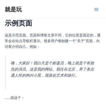
跳
就是玩
至
Main
内
容
示例页面
Men
这是示范页面。页面和博客文章不同，它的位置是固定的，通
常会在站点导航栏显示。很多用户都创建一个“关于”页面，向
访客介绍自己。例如：
嗨，大家好！我白天是个邮递员，晚上就是个有抱
负的演员。这是我的网站。我住在北京，养了条吉
通人性的狗叫小黑，我喜欢艺术和旅行。
……或这个：